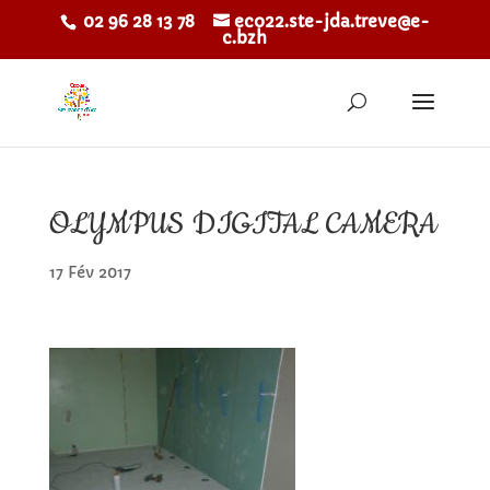
02 96 28 13 78
eco22.ste-jda.treve@e-
c.bzh
OLYMPUS DIGITAL CAMERA
17 Fév 2017