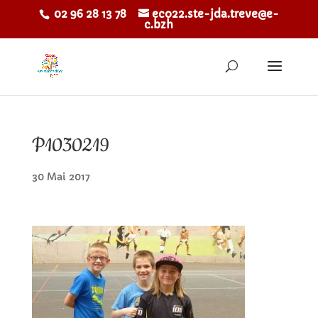
02 96 28 13 78
eco22.ste-jda.treve@e-
c.bzh
P1030219
30 Mai 2017