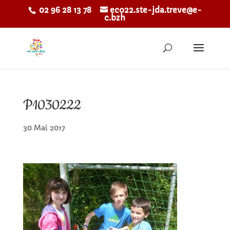
02 96 28 13 78
eco22.ste-jda.treve@e-
c.bzh
P1030222
30 Mai 2017