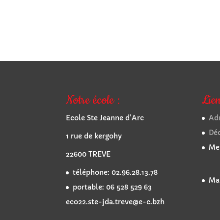
Notre école :
Lien
Ecole Ste Jeanne d’Arc
Adm
Dé
1 rue de kergohy
Men
22600 TREVE
téléphone: 02.96.28.13.78
Mai
portable: 06 528 529 63
eco22.ste-jda.treve@e-c.bzh