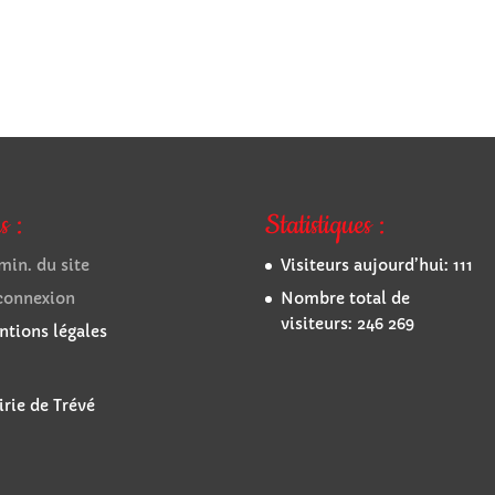
s :
Statistiques :
in. du site
Visiteurs aujourd’hui:
111
connexion
Nombre total de
visiteurs:
246 269
tions légales
rie de Trévé