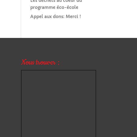
Les déchets au coeur du
programme éco-école
Appel aux dons: Merci !
Nous trouver :