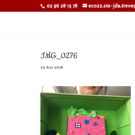
02 96 28 13 78
eco22.ste-jda.trev
IMG_0276
23 Avr 2018