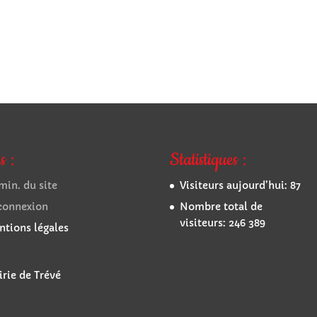
s :
Statistiques :
in. du site
Visiteurs aujourd’hui:
87
connexion
Nombre total de
visiteurs:
246 389
tions légales
rie de Trévé