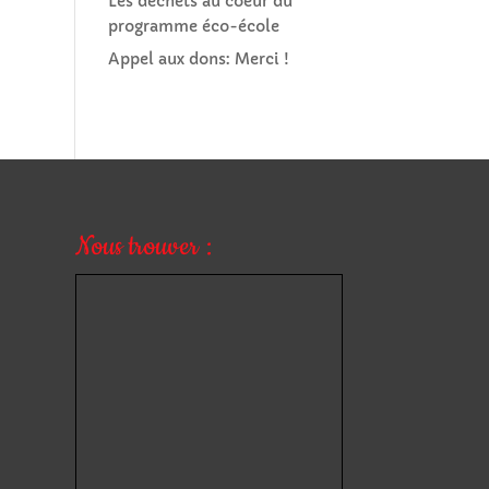
Les déchets au coeur du
programme éco-école
Appel aux dons: Merci !
Nous trouver :