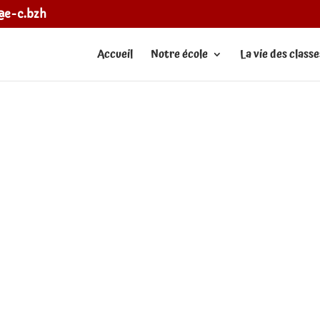
e@e-c.bzh
Accueil
Notre école
La vie des classe