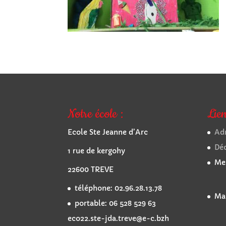
Notre école :
Lien
Ecole Ste Jeanne d’Arc
Adm
Dé
1 rue de kergohy
Men
22600 TREVE
téléphone: 02.96.28.13.78
Mai
portable: 06 528 529 63
eco22.ste-jda.treve@e-c.bzh