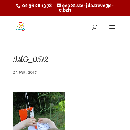
02 96 28 13 78
eco22.ste-jda.treve@e-
c.bzh
IMG_0572
23 Mai 2017