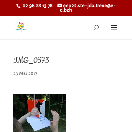
02 96 28 13 78
eco22.ste-jda.treve@e-
c.bzh
IMG_0573
23 Mai 2017