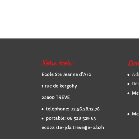
Notre école :
Lien
Ecole Ste Jeanne d’Arc
Adm
Dé
1 rue de kergohy
Men
22600 TREVE
téléphone: 02.96.28.13.78
Mai
portable: 06 528 529 63
eco22.ste-jda.treve@e-c.bzh