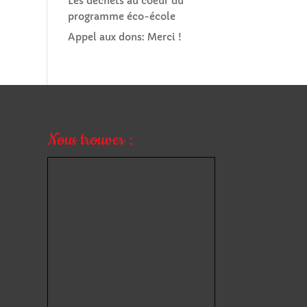
Les déchets au coeur du
programme éco-école
Appel aux dons: Merci !
Nous trouver :