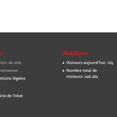
s :
Statistiques :
in. du site
Visiteurs aujourd’hui:
105
connexion
Nombre total de
visiteurs:
246 263
tions légales
rie de Trévé