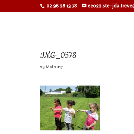
02 96 28 13 78
eco22.ste-jda.trev
IMG_0578
23 Mai 2017