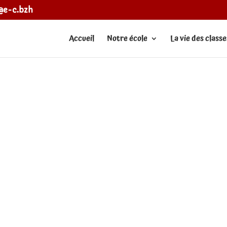
e@e-c.bzh
Accueil
Notre école
La vie des classe