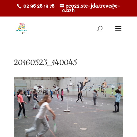
02 96 28 13 78
eco22.ste-jda.treve@e-
c.bzh
20160523_140045